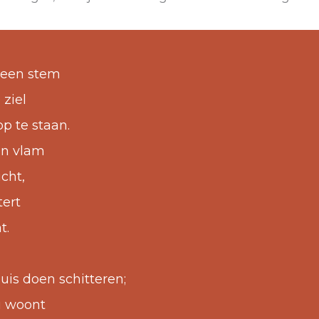
 een stem
 ziel
p te staan.
een vlam
cht,
tert
t.
huis doen schitteren;
u woont