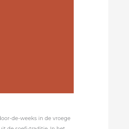
 door-de-weeks in de vroege
 de soefi-traditie. In het