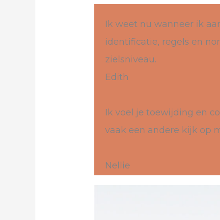
Ik weet nu wanneer ik aan
identificatie, regels en n
zielsniveau.
Edith
Ik voel je toewijding en c
vaak een andere kijk op m
Nellie