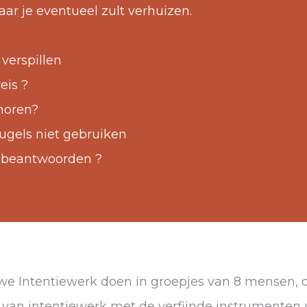
r je eventueel zult verhuizen.
f verspillen
eis ?
horen?
eugels niet gebruiken
 beantwoorden ?
n we Intentiewerk doen in groepjes van 8 mensen,
van intentiewerk met de verfijnde instrumenten uit