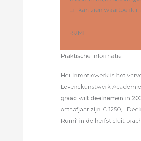
En kan zien waartoe ik in
RUMI
Praktische informatie
Het Intentiewerk is het verv
Levenskunstwerk Academie. M
graag wilt deelnemen in 202
octaafjaar zijn € 1250,-. De
Rumi' in de herfst sluit pra