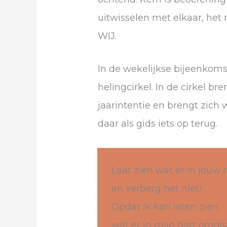
uitwisselen met elkaar, het
WIJ.
In de wekelijkse bijeenkom
helingcirkel. In de cirkel b
jaarintentie en brengt zich 
daar als gids iets op terug.
Laat zien wat er in jouw
en verberg het niet!
Opdat ik kan laten zien
wat er in mijn hart omga