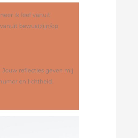
eer ik leef vanuit
n vanuit bewustzijn/op
n. Jouw reflecties geven mij
 humor en lichtheid.