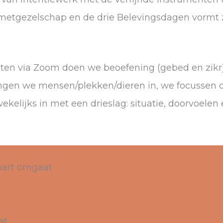
 metgezelschap en de drie Belevingsdagen vormt 
sten via Zoom doen we beoefening (gebed en zik
rengen we mensen/plekken/dieren in, we focussen o
wekelijks in met een drieslag: situatie, doorvoele
 hart omgaat
at