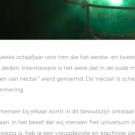
weeks octaafjaar voor hen die het eerste- en twee
eden. Intentiewerk is het werk dat in de oude 
en van nectar” werd genoemd. De 'nectar' is sche
ammering.
mensen bij elkaar komt in dit bewustzijn ontstaat 
n. In het besef dat wij mensen 'het universum in h
ezig is, heb je een vreugdevolle en krachtige sle