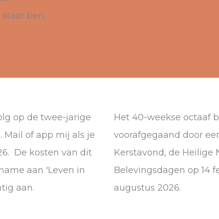
 staat ben.
olg op de twee-jarige
Het 40-weekse octaaf be
ail of app mij als je
voorafgegaand door een
6. De kosten van dit
Kerstavond, de Heilige N
elname aan 'Leven in
Belevingsdagen op 14 fe
chtig aan.
augustus 2026.